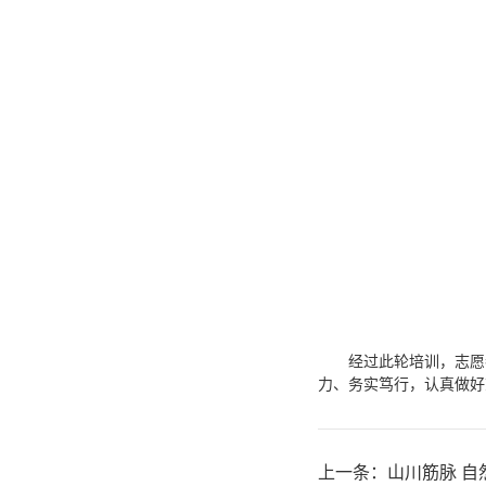
经过此轮培训，志愿
力、务实笃行，认真做好
上一条：
山川筋脉 