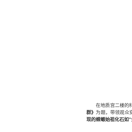
在地质宫二楼的
群》
为题，带领观众
现的蝾螈始祖化石如“