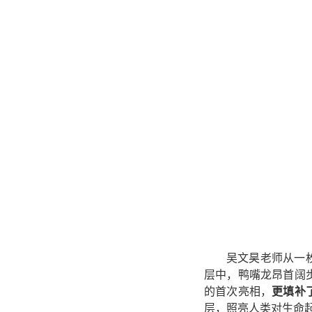
吴文昊老师从一
层中，鸭嘴龙昂首阔
的首次亮相，
更填补
层，照亮人类对生命